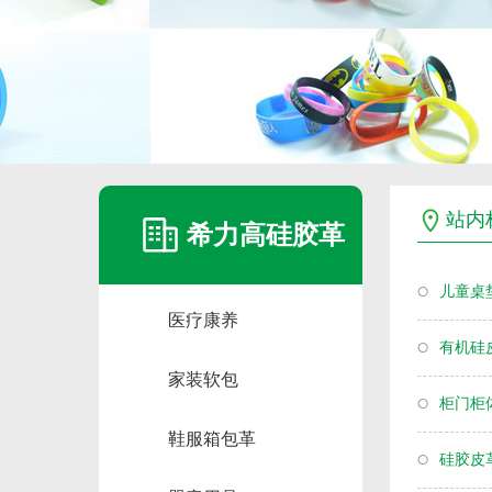
站内
希力高硅胶革
儿童桌
医疗康养
有机硅
家装软包
柜门柜
鞋服箱包革
硅胶皮