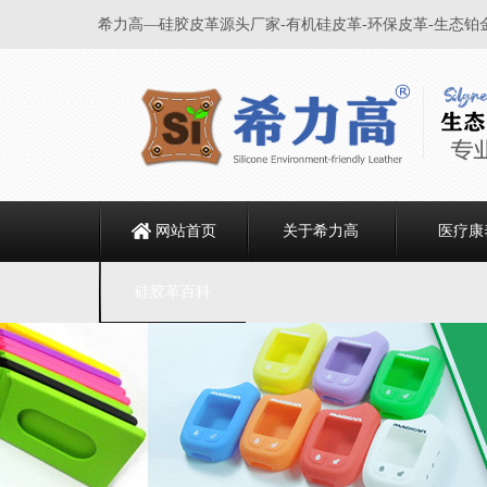
希力高—硅胶皮革源头厂家-有机硅皮革-环保皮革-生态铂
网站首页
关于希力高
医疗康
硅胶革百科