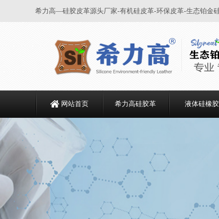
希力高—硅胶皮革源头厂家-有机硅皮革-环保皮革-生态铂金
网站首页
希力高硅胶革
液体硅橡胶