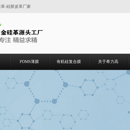
硅革-硅胶皮革厂家
PDMS薄膜
有机硅复合膜
关于希力高