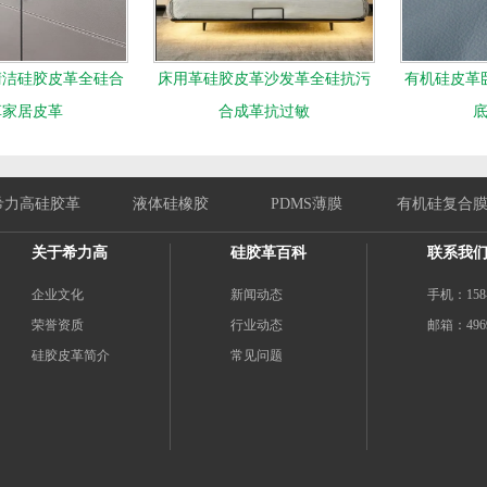
清洁硅胶皮革全硅合
床用革硅胶皮革沙发革全硅抗污
有机硅皮革
革家居皮革
合成革抗过敏
希力高硅胶革
液体硅橡胶
PDMS薄膜
有机硅复合
关于希力高
硅胶革百科
联系我
企业文化
新闻动态
手机：158-5
荣誉资质
行业动态
邮箱：4969
硅胶皮革简介
常见问题