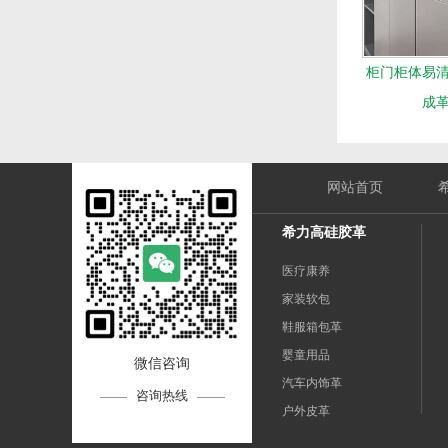
柜门柜体易
成
网站首页
希力高硅胶革
医疗康养
家装软包
鞋服箱包革
婴童用品
微信咨询
汽车内饰革
咨询热线
户外皮革
运动革