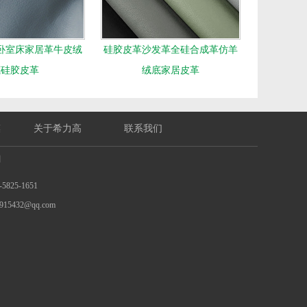
卧室床家居革牛皮绒
硅胶皮革沙发革全硅合成革仿羊
底硅胶皮革
绒底家居皮革
膜
关于希力高
联系我们
们
825-1651
15432@qq.com