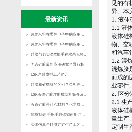
见的有
异。本
最新资讯
1. 
1.1 
碳纳米管在柔性电子中的应用突破
液体硅
物、交
碳纳米管在柔性电子中的应用突破
和汽车
硅胶与TPU软体抓手在水果无损采摘中的研究突破
1.2 
固态硅胶最新应用研究全景解析
混炼胶
LSR注射成型工艺简介
而成的
硅胶和硅橡胶的区别？虽相差一字实则差异千里
业零件
2. 
LSR液体硅胶注射成型机简介及性能优势
2.1 
液态硅胶是什么材料？化学成分是什么？有没有危害
液体硅
翻模制做 手把手教你如何用硅胶制作模具
量生产
实体仿真全硅胶娃娃生产工艺与市场价格分析
定制生