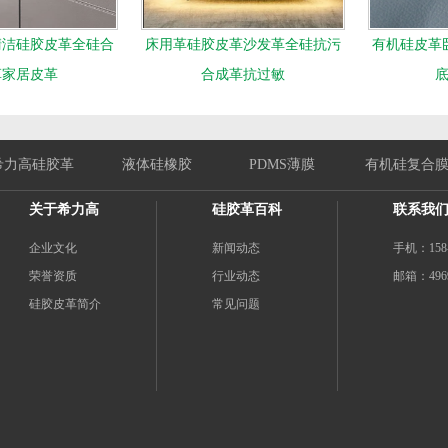
清洁硅胶皮革全硅合
床用革硅胶皮革沙发革全硅抗污
有机硅皮革
革家居皮革
合成革抗过敏
希力高硅胶革
液体硅橡胶
PDMS薄膜
有机硅复合
关于希力高
硅胶革百科
联系我
企业文化
新闻动态
手机：158-5
荣誉资质
行业动态
邮箱：4969
硅胶皮革简介
常见问题