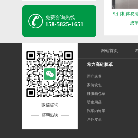
柜门柜体易
免费咨询热线
158-5825-1651
成
网站首页
希力高硅胶革
医疗康养
家装软包
鞋服箱包革
婴童用品
微信咨询
汽车内饰革
咨询热线
户外皮革
运动革
电子3C