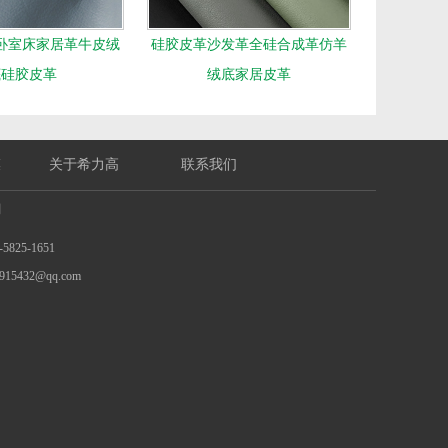
卧室床家居革牛皮绒
硅胶皮革沙发革全硅合成革仿羊
底硅胶皮革
绒底家居皮革
膜
关于希力高
联系我们
们
825-1651
15432@qq.com