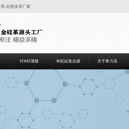
硅革-硅胶皮革厂家
PDMS薄膜
有机硅复合膜
关于希力高