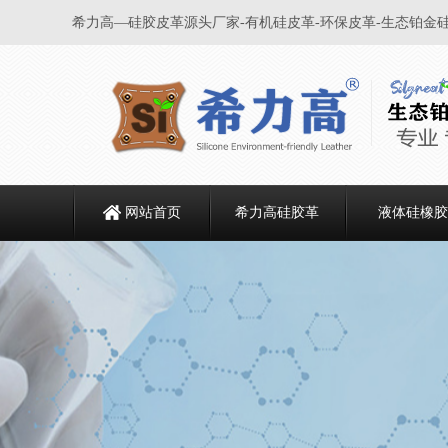
希力高—硅胶皮革源头厂家-有机硅皮革-环保皮革-生态铂金
网站首页
希力高硅胶革
液体硅橡胶