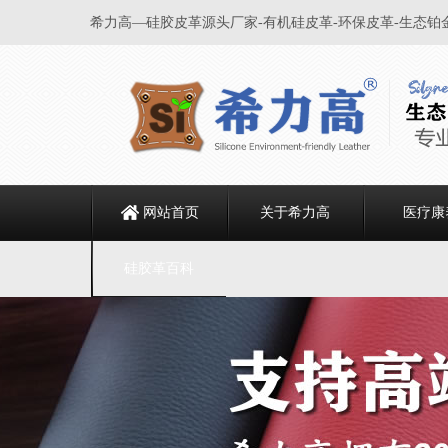
希力高—硅胶皮革源头厂家-有机硅皮革-环保皮革-生态铂
网站首页
关于希力高
医疗康
硅胶革百科