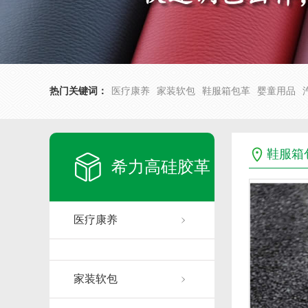
热门关键词：
医疗康养
家装软包
鞋服箱包革
婴童用品
鞋服箱
希力高硅胶革
医疗康养
家装软包