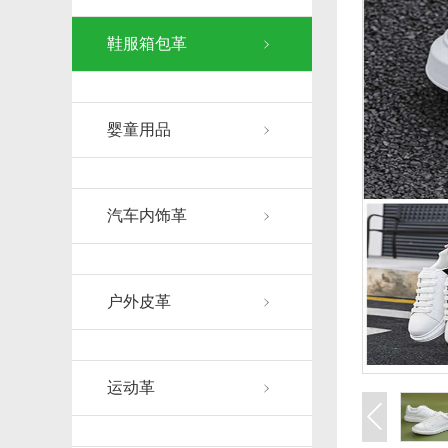
鞋服箱包革
婴童用品
汽车内饰革
户外皮革
运动革