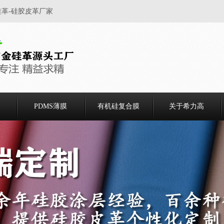
硅革-硅胶皮革厂家
PDMS薄膜
有机硅复合膜
关于希力高