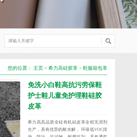
您的位置：
主页
>
希力高硅胶革
>
鞋服箱包革
免洗小白鞋高抗污劳保鞋
护士鞋儿童免护理鞋硅胶
皮革
希力高高品质全硅有机硅皮革全程无溶剂
生产，具有优异的耐水解， 环保低VOC排
放，防污，抗过敏，耐磨抗刮，具有透气