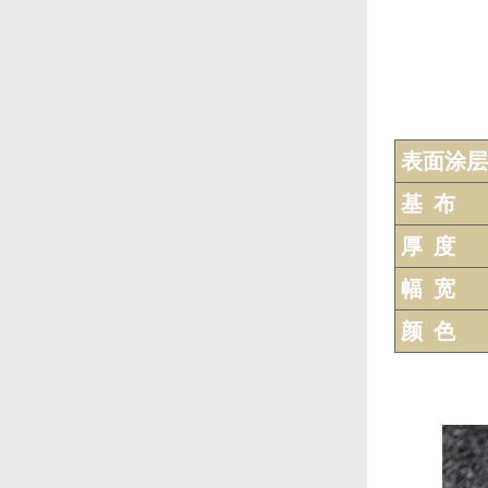
表面涂层
基 布
厚 度
幅 宽
颜 色