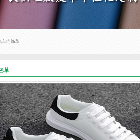
汽车内饰革
包革