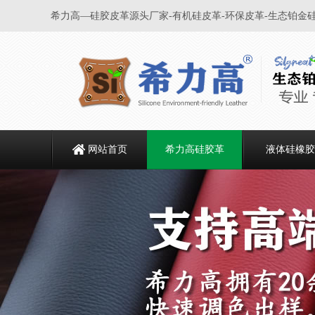
希力高—硅胶皮革源头厂家-有机硅皮革-环保皮革-生态铂金
网站首页
希力高硅胶革
液体硅橡胶